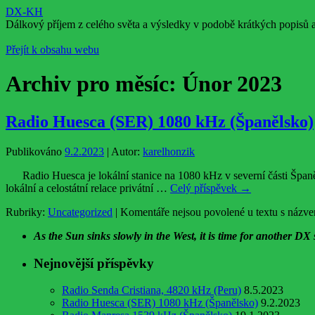
DX-KH
Dálkový příjem z celého světa a výsledky v podobě krátkých popisů 
Přejít k obsahu webu
Archiv pro měsíc:
Únor 2023
Radio Huesca (SER) 1080 kHz (Španělsko)
Publikováno
9.2.2023
|
Autor:
karelhonzik
Radio Huesca je lokální stanice na 1080 kHz v severní části Španěls
lokální a celostátní relace privátní …
Celý příspěvek
→
Rubriky:
Uncategorized
|
Komentáře nejsou povolené
u textu s názv
As the Sun sinks slowly in the West, it is time for another
DX 
Nejnovější příspěvky
Radio Senda Cristiana, 4820 kHz (Peru)
8.5.2023
Radio Huesca (SER) 1080 kHz (Španělsko)
9.2.2023