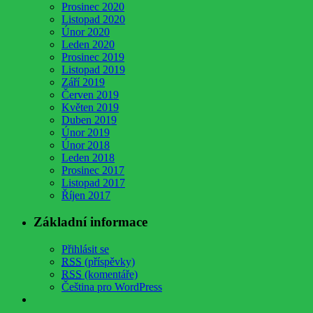
Prosinec 2020
Listopad 2020
Únor 2020
Leden 2020
Prosinec 2019
Listopad 2019
Září 2019
Červen 2019
Květen 2019
Duben 2019
Únor 2019
Únor 2018
Leden 2018
Prosinec 2017
Listopad 2017
Říjen 2017
Základní informace
Přihlásit se
RSS
(příspěvky)
RSS
(komentáře)
Čeština pro WordPress